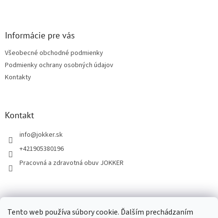
Z
á
p
ä
Informácie pre vás
t
Všeobecné obchodné podmienky
i
Podmienky ochrany osobných údajov
e
Kontakty
Kontakt
info
@
jokker.sk
+421905380196
Pracovná a zdravotná obuv JOKKER
Facebook
Tento web používa súbory cookie. Ďalším prechádzaním