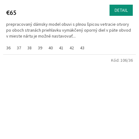
DETAIL
€65
prepracovaný dámsky model obuvi s plnou špicou vetracie otvory
po oboch stranách priehlavku vymäkčený oporný diel v päte obvod
v mieste nártu je možné nastavovať...
36
37
38
39
40
41
42
43
Kód:
106/36