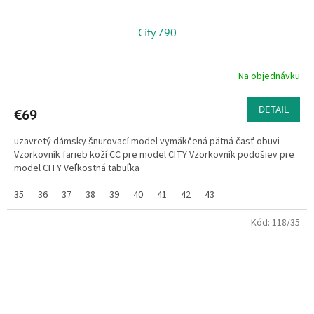
City 790
Na objednávku
Priemerné
hodnotenie
produktu
DETAIL
€69
je
5,0
uzavretý dámsky šnurovací model vymäkčená pätná časť obuvi
z
Vzorkovník farieb koží CC pre model CITY Vzorkovník podošiev pre
5
model CITY Veľkostná tabuľka
hviezdičiek.
35
36
37
38
39
40
41
42
43
Kód:
118/35