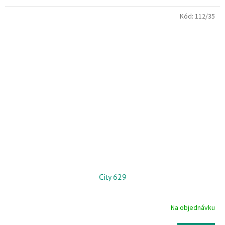
Kód:
112/35
City 629
Na objednávku
Priemerné
hodnotenie