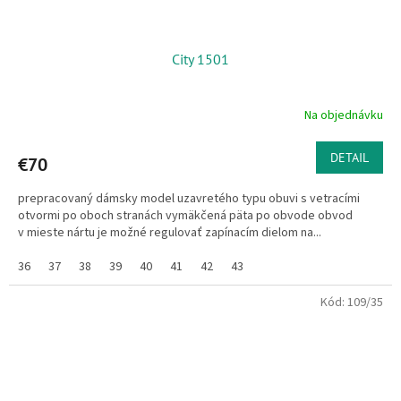
City 1501
Na objednávku
DETAIL
€70
prepracovaný dámsky model uzavretého typu obuvi s vetracími
otvormi po oboch stranách vymäkčená päta po obvode obvod
v mieste nártu je možné regulovať zapínacím dielom na...
36
37
38
39
40
41
42
43
Kód:
109/35