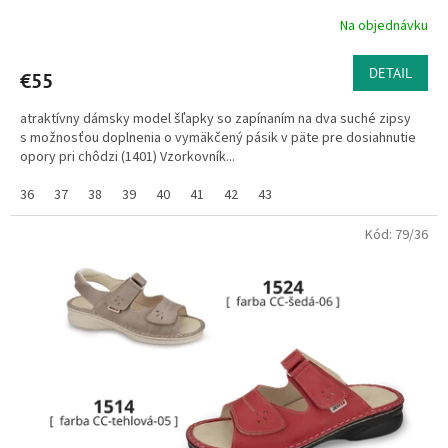
Na objednávku
DETAIL
€55
atraktívny dámsky model šľapky so zapínaním na dva suché zipsy
s možnosťou doplnenia o vymäkčený pásik v päte pre dosiahnutie
opory pri chôdzi (1401) Vzorkovník...
36
37
38
39
40
41
42
43
Kód:
79/36