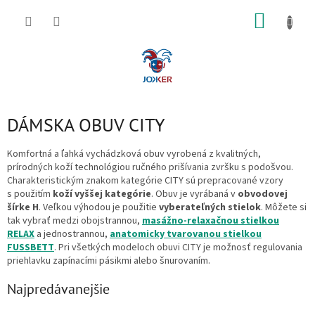
Prejsť
NÁKUP
na
obsah
KOŠÍK
DÁMSKA OBUV CITY
Komfortná a ľahká vychádzková obuv vyrobená z kvalitných,
prírodných koží technológiou ručného prišívania zvršku s podošvou.
Charakteristickým znakom kategórie CITY sú prepracované vzory
s použitím
koží vyššej kategórie
. Obuv je vyrábaná v
obvodovej
šírke H
. Veľkou výhodou je použitie
vyberateľných stielok
. Môžete si
tak vybrať medzi obojstrannou,
masážno-relaxačnou stielkou
RELAX
a jednostrannou,
anatomicky tvarovanou stielkou
FUSSBETT
. Pri všetkých modeloch
obuvi CITY je možnosť regulovania
priehlavku zapínacími pásikmi alebo šnurovaním.
Najpredávanejšie