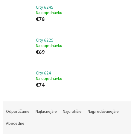
City 624S
Na objednávku
€78
City 622S
Na objednávku
€69
City 624
Na objednávku
€74
R
a
Odporúčame
Najlacnejšie
Najdrahšie
Najpredávanejšie
d
e
Abecedne
n