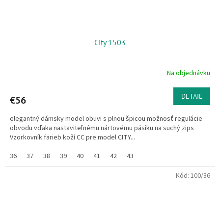
City 1503
Na objednávku
DETAIL
€56
elegantný dámsky model obuvi s plnou špicou možnosť regulácie
obvodu vďaka nastaviteľnému nártovému pásiku na suchý zips
Vzorkovník farieb koží CC pre model CITY...
36
37
38
39
40
41
42
43
Kód:
100/36