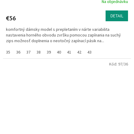
Na objednávku
DETAIL
€56
komfortný dámsky model s prepletaním v nárte variabilita
nastavenia horného obvodu zvršku pomocou zapínania na suchý
zips možnosť doplnenia o neotočný zapínací pásik na...
35
36
37
38
39
40
41
42
43
Kód:
97/36