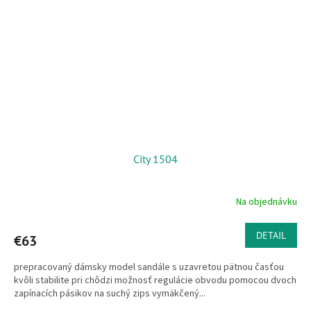
City 1504
Na objednávku
DETAIL
€63
prepracovaný dámsky model sandále s uzavretou pätnou časťou
kvôli stabilite pri chôdzi možnosť regulácie obvodu pomocou dvoch
zapínacích pásikov na suchý zips vymäkčený...