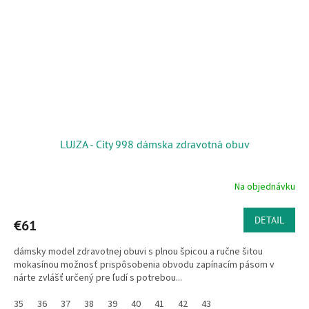
LUJZA - City 998 dámska zdravotná obuv
Na objednávku
DETAIL
€61
dámsky model zdravotnej obuvi s plnou špicou a ručne šitou
mokasínou možnosť prispôsobenia obvodu zapínacím pásom v
nárte zvlášť určený pre ľudí s potrebou...
35
36
37
38
39
40
41
42
43