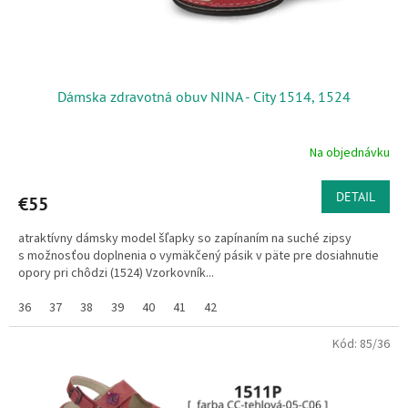
Dámska zdravotná obuv NINA - City 1514, 1524
Na objednávku
DETAIL
€55
atraktívny dámsky model šľapky so zapínaním na suché zipsy
s možnosťou doplnenia o vymäkčený pásik v päte pre dosiahnutie
opory pri chôdzi (1524) Vzorkovník...
36
37
38
39
40
41
42
Kód:
85/36