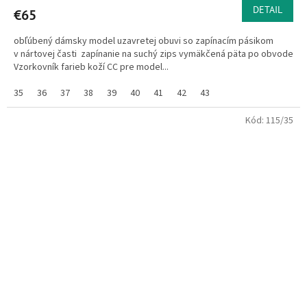
produktu
DETAIL
€65
je
5,0
obľúbený dámsky model uzavretej obuvi so zapínacím pásikom
z
v nártovej časti zapínanie na suchý zips vymäkčená päta po obvode
5
Vzorkovník farieb koží CC pre model...
hviezdičiek.
35
36
37
38
39
40
41
42
43
Kód:
115/35