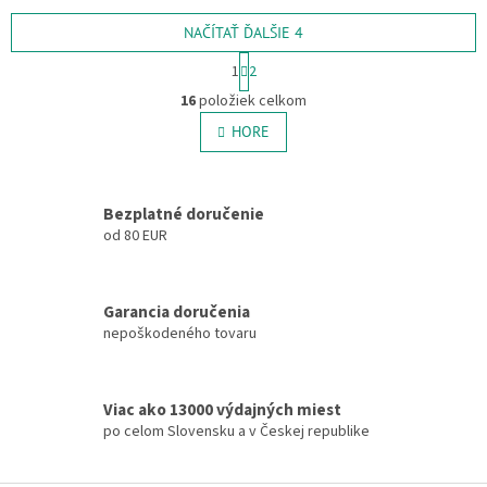
NAČÍTAŤ ĎALŠIE 4
S
1
2
t
O
r
16
položiek celkom
v
á
l
HORE
n
á
k
o
d
v
a
a
Bezplatné doručenie
c
n
i
od 80 EUR
i
e
e
p
r
Garancia doručenia
v
nepoškodeného tovaru
k
y
v
ý
Viac ako 13000 výdajných miest
p
po celom Slovensku a v Českej republike
i
s
u