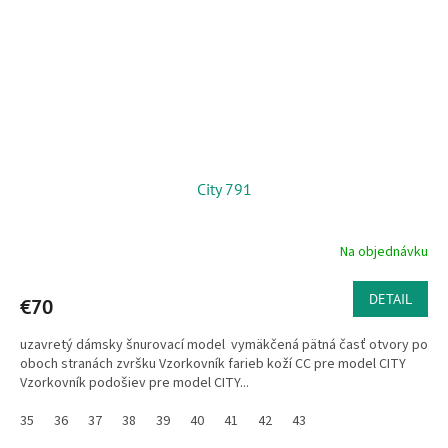
City 791
Na objednávku
DETAIL
€70
uzavretý dámsky šnurovací model vymäkčená pätná časť otvory po
oboch stranách zvršku Vzorkovník farieb koží CC pre model CITY
Vzorkovník podošiev pre model CITY...
35
36
37
38
39
40
41
42
43