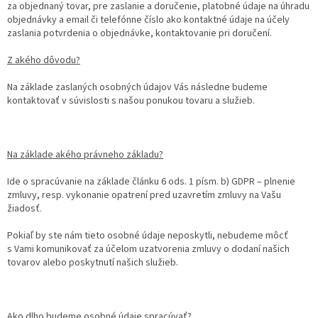
za objednaný tovar, pre zaslanie a doručenie, platobné údaje na úhradu
objednávky a email či telefónne číslo ako kontaktné údaje na účely
zaslania potvrdenia o objednávke, kontaktovanie pri doručení.
Z akého dôvodu?
Na základe zaslaných osobných údajov Vás následne budeme
kontaktovať v súvislosti s našou ponukou tovaru a služieb.
Na základe akého právneho základu?
Ide o spracúvanie na základe článku 6 ods. 1 písm. b) GDPR – plnenie
zmluvy, resp. vykonanie opatrení pred uzavretím zmluvy na Vašu
žiadosť.
Pokiaľ by ste nám tieto osobné údaje neposkytli, nebudeme môcť
s Vami komunikovať za účelom uzatvorenia zmluvy o dodaní našich
tovarov alebo poskytnutí našich služieb.
Ako dlho budeme osobné údaje spracúvať?