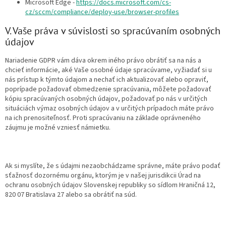
Microsoft Edge -
https://docs.microsoft.com/cs-
cz/sccm/compliance/deploy-use/browser-profiles
V. Vaše práva v súvislosti so spracúvaním osobných
údajov
Nariadenie GDPR vám dáva okrem iného právo obrátiť sa na nás a
chcieť informácie, aké Vaše osobné údaje spracúvame, vyžiadať si u
nás prístup k týmto údajom a nechať ich aktualizovať alebo opraviť,
poprípade požadovať obmedzenie spracúvania, môžete požadovať
kópiu spracúvaných osobných údajov, požadovať po nás v určitých
situáciách výmaz osobných údajov a v určitých prípadoch máte právo
na ich prenositeľnosť. Proti spracúvaniu na základe oprávneného
záujmu je možné vzniesť námietku.
Ak si myslíte, že s údajmi nezaobchádzame správne, máte právo podať
sťažnosť dozornému orgánu, ktorým je v našej jurisdikcii Úrad na
ochranu osobných údajov Slovenskej republiky so sídlom Hraničná 12,
820 07 Bratislava 27 alebo sa obrátiť na súd.