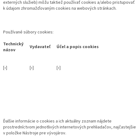
externých služieb) môžu taktiež používať cookies a/alebo pristupovať
k údajom zhromažďovaným cookies na webových stránkach.
Používané súbory cookies:
Technický
Vydavateľ
Účel a popis cookies
názov
[•]
[•]
[•]
Ďalšie informácie o cookies a ich aktuálny zoznam nájdete
prostredníctvom jednotlivých internetových prehliadačov, najčastejšie
v položke Nástroje pre vývojárov.