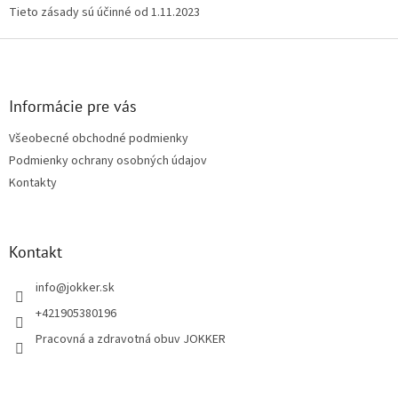
Tieto zásady sú účinné od 1.11.2023
Z
á
p
ä
Informácie pre vás
t
Všeobecné obchodné podmienky
i
Podmienky ochrany osobných údajov
e
Kontakty
Kontakt
info
@
jokker.sk
+421905380196
Pracovná a zdravotná obuv JOKKER