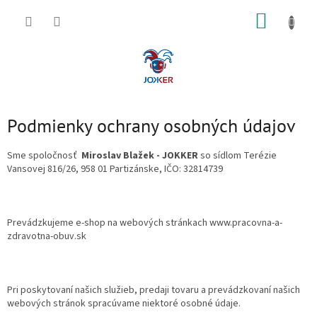
Prejsť
NÁKUP
na
obsah
KOŠÍK
Podmienky ochrany osobných údajov
Sme spoločnosť
Miroslav Blažek - JOKKER
so sídlom Terézie
Vansovej 816/26, 958 01 Partizánske, IČO: 32814739
Prevádzkujeme e-shop na webových stránkach www.pracovna-a-
zdravotna-obuv.sk
Pri poskytovaní našich služieb, predaji tovaru a prevádzkovaní našich
webových stránok spracúvame niektoré osobné údaje.