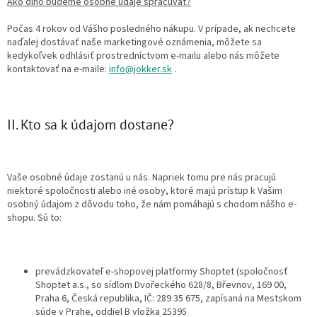
Ako dlho budeme osobné údaje spracúvať?
Počas 4 rokov od Vášho posledného nákupu. V prípade, ak nechcete
naďalej dostávať naše marketingové oznámenia, môžete sa
kedykoľvek odhlásiť prostredníctvom e-mailu alebo nás môžete
kontaktovať na e-maile:
info@jokker.sk
.
II. Kto sa k údajom dostane?
Vaše osobné údaje zostanú u nás. Napriek tomu pre nás pracujú
niektoré spoločnosti alebo iné osoby, ktoré majú prístup k Vašim
osobný údajom z dôvodu toho, že nám pomáhajú s chodom nášho e-
shopu. Sú to:
prevádzkovateľ e-shopovej platformy Shoptet (spoločnosť
Shoptet a.s., so sídlom Dvořeckého 628/8, Břevnov, 169 00,
Praha 6, Česká republika, IČ: 289 35 675, zapísaná na Mestskom
súde v Prahe, oddiel B vložka 25395