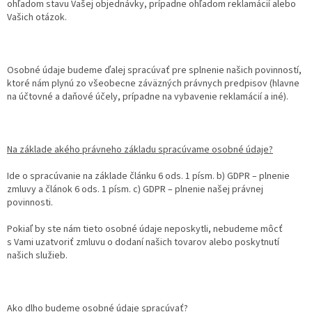
ohľadom stavu Vašej objednávky, prípadne ohľadom reklamácií alebo
Vašich otázok.
Osobné údaje budeme ďalej spracúvať pre splnenie našich povinností,
ktoré nám plynú zo všeobecne záväzných právnych predpisov (hlavne
na účtovné a daňové účely, prípadne na vybavenie reklamácií a iné).
Na základe akého právneho základu spracúvame osobné údaje?
Ide o spracúvanie na základe článku 6 ods. 1 písm. b) GDPR – plnenie
zmluvy a článok 6 ods. 1 písm. c) GDPR – plnenie našej právnej
povinnosti.
Pokiaľ by ste nám tieto osobné údaje neposkytli, nebudeme môcť
s Vami uzatvoriť zmluvu o dodaní našich tovarov alebo poskytnutí
našich služieb.
Ako dlho budeme osobné údaje spracúvať?