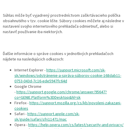
Súhlas môže byť vyjadrený prostredníctvom zaškrtávacieho políčka
obsiahnutého v tzv. cookie lište. Súbory cookies môžete aj následne v
nastavení svojho internetového prehliadača odmietnuť, alebo si
nastaviť používanie iba niektorých.
Ďalšie informácie o správe cookies v jednotlivých prehliadačoch
nájdete na nasledujúcich odkazoch:
Internet Explorer -
https://support.microsoft.com/sk-
sk/windows/odstránenie-a-správa-súborov-cookie-168dab11-
0753-043d-7c16-ede5947fc64d
Google Chrome
-
https://support.google.com/chrome/answer/95647?
co=GENIE.Platform%3DDesktop&hl=sk
Firefox -
https://support.mozilla.org/cs/kb/povoleni-zakazani-
cookies
Safari -
https://support.apple.com/sk-
sk/guide/safari/sfri11471/mac
Opera -
https://help.opera.com/cs/latest/security-and-privacy/