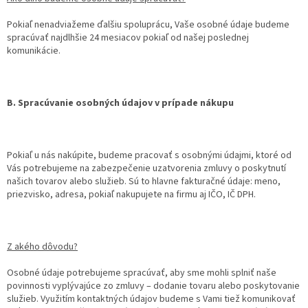
Pokiaľ nenadviažeme ďalšiu spoluprácu, Vaše osobné údaje budeme
spracúvať najdlhšie 24 mesiacov pokiaľ od našej poslednej
komunikácie.
B. Spracúvanie osobných údajov v prípade nákupu
Pokiaľ u nás nakúpite, budeme pracovať s osobnými údajmi, ktoré od
Vás potrebujeme na zabezpečenie uzatvorenia zmluvy o poskytnutí
našich tovarov alebo služieb. Sú to hlavne fakturačné údaje: meno,
priezvisko, adresa, pokiaľ nakupujete na firmu aj IČO, IČ DPH.
Z akého dôvodu?
Osobné údaje potrebujeme spracúvať, aby sme mohli splniť naše
povinnosti vyplývajúce zo zmluvy – dodanie tovaru alebo poskytovanie
služieb. Využitím kontaktných údajov budeme s Vami tiež komunikovať