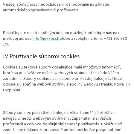
V našej spoločnosti nedochádza k rozhodovaniu na základe
automatického spracúvania či profilovania.
Pokiaľ by ste mali k osobným údajom otázky, kontaktujte nás na e-
mailovej adrese
i
nfo@jokker.sk
alebo zavolajte na tel. č. +421 905 380
196
IV. Používanie súborov cookies
Cookies sú textové súbory obsahujúce malé množstvo informácií,
ktoré sa pri návšteve našich webových stránok sťahujú do Vášho
zariadenia. Súbory cookies sa následne pri každej ďalšej návšteve
odosielajú späť na webovú stránku alebo inú webovú stránku, ktorá ich
rozpozná.
Súbory cookies plnia rôzne úlohy, napríklad umožňujú efektívnu
navigáciu medzi webovými stránkami, zapamätanie si Vašich
preferencií a celkovo zlepšujú skúsenosť používateľa. Dokážu tiež
zaistiť, aby reklamy zobrazované on-line boli lepšie prispôsobené