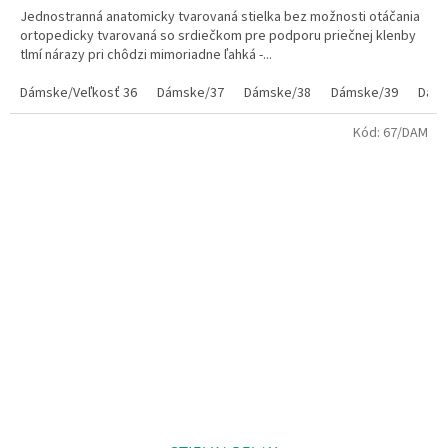
Jednostranná anatomicky tvarovaná stielka bez možnosti otáčania
ortopedicky tvarovaná so srdiečkom pre podporu priečnej klenby
tlmí nárazy pri chôdzi mimoriadne ľahká -...
Dámske/Veľkosť 36
Dámske/37
Dámske/38
Dámske/39
Dáms
Kód:
67/DAM