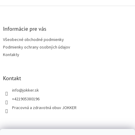
Z
á
p
ä
Informácie pre vás
t
Všeobecné obchodné podmienky
i
Podmienky ochrany osobných údajov
e
Kontakty
Kontakt
info
@
jokker.sk
+421905380196
Pracovná a zdravotná obuv JOKKER
Facebook