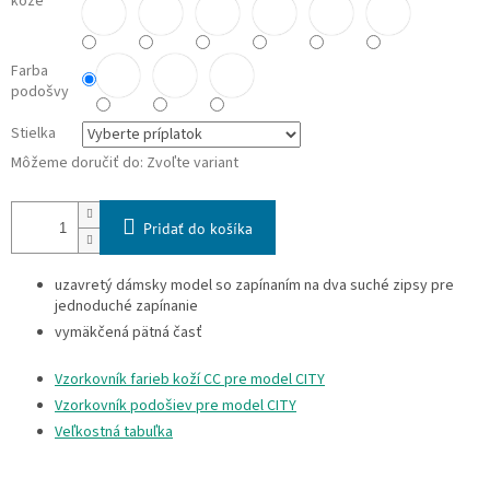
kože
Farba
podošvy
Stielka
Môžeme doručiť do:
Zvoľte variant
Pridať do košíka
uzavretý dámsky model so zapínaním na dva suché zipsy pre
jednoduché zapínanie
vymäkčená pätná časť
Vzorkovník farieb koží CC pre model CITY
Vzorkovník podošiev pre model CITY
Veľkostná tabuľka