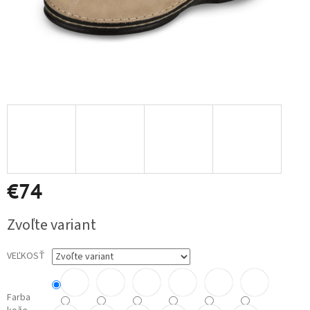
€74
Jednotková
Zvoľte variant
cena:
VEĽKOSŤ
Farba