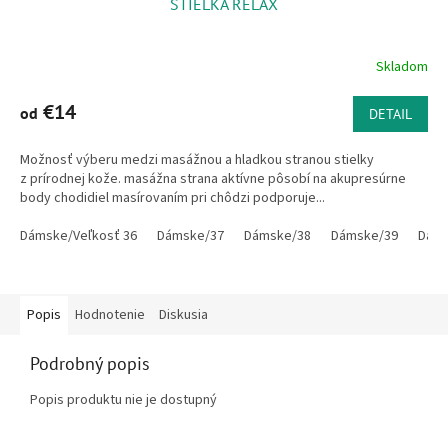
STIELKA RELAX
Skladom
€14
od
DETAIL
Možnosť výberu medzi masážnou a hladkou stranou stielky
z prírodnej kože. masážna strana aktívne pôsobí na akupresúrne
body chodidiel masírovaním pri chôdzi podporuje...
Dámske/Veľkosť 36
Dámske/37
Dámske/38
Dámske/39
Dáms
Popis
Hodnotenie
Diskusia
Podrobný popis
Popis produktu nie je dostupný