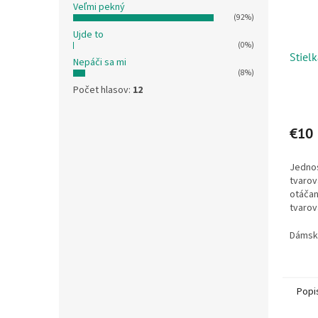
Veľmi pekný
(92%)
Ujde to
(0%)
Stiel
Nepáči sa mi
(8%)
Počet hlasov:
12
€10
Jedno
tvarov
otáčan
tvarov
podpor
nárazy
Dámsk
ľahká -.
Popi