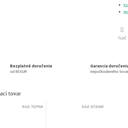
Vz
Ve
TLAČ
Bezplatné doručenie
Garancia doručeni
od 80 EUR
nepoškodeného tova
aci tovar
Kód:
70/PAN
Kód:
67/DAM