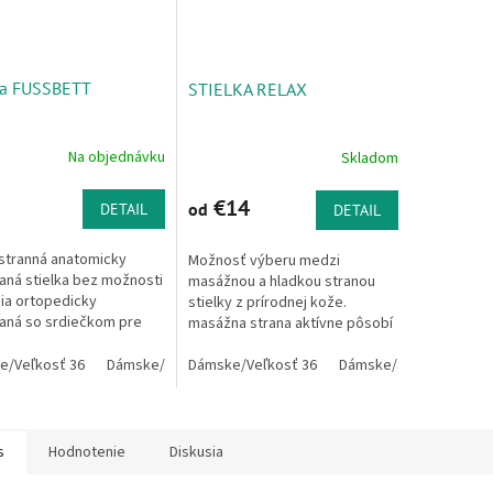
ka FUSSBETT
STIELKA RELAX
Na objednávku
Skladom
€14
od
DETAIL
DETAIL
stranná anatomicky
Možnosť výberu medzi
aná stielka bez možnosti
masážnou a hladkou stranou
ia ortopedicky
stielky z prírodnej kože.
aná so srdiečkom pre
masážna strana aktívne pôsobí
u priečnej klenby tlmí
na akupresúrne body chodidiel
 pri chôdzi mimoriadne
e/Veľkosť 36
Dámske/37
masírovaním pri chôdzi
Dámske/Veľkosť 36
Dámske/38
Dámske/39
Dámske/37
Dámske/40
Dámske/
..
podporuje...
s
Hodnotenie
Diskusia