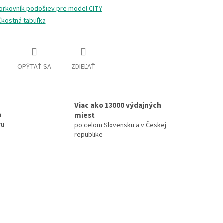
orkovník podošiev pre model CITY
ľkostná tabuľka
OPÝTAŤ SA
ZDIEĽAŤ
Viac ako 13000 výdajných
a
miest
ru
po celom Slovensku a v Českej
republike