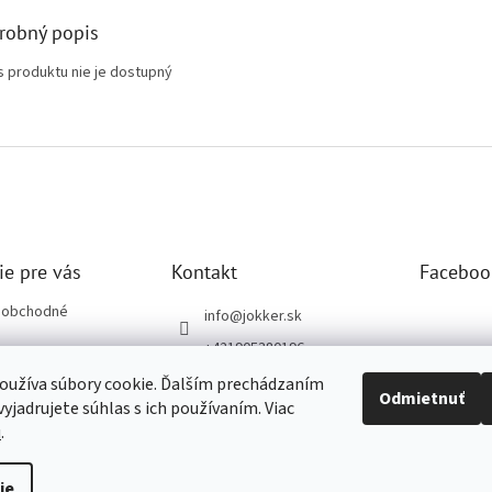
robný popis
s produktu nie je dostupný
ie pre vás
Kontakt
Faceboo
 obchodné
info
@
jokker.sk
+421905380196
ochrany osobných
Pracovná a zdravotná ob
oužíva súbory cookie. Ďalším prechádzaním
Odmietnuť
uv JOKKER
yjadrujete súhlas s ich používaním. Viac
u
.
ie