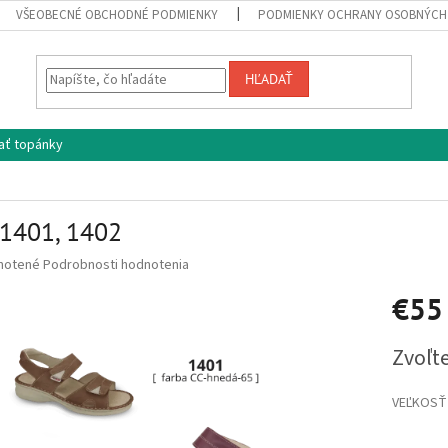
VŠEOBECNÉ OBCHODNÉ PODMIENKY
PODMIENKY OCHRANY OSOBNÝCH
HĽADAŤ
ať topánky
 1401, 1402
né
notené
Podrobnosti hodnotenia
nie
€55
u
Jednotko
Zvoľte
cena:
iek.
VEĽKOSŤ