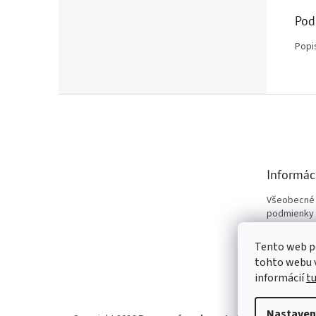
Pod
Popi
Z
á
p
ä
t
Informác
i
e
Všeobecné
podmienky
Podmienky 
údajov
Tento web p
tohto webu v
Kontakty
informácií
t
Nastaven