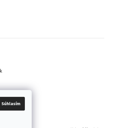
k
Súhlasím