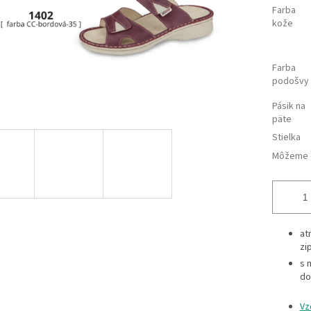
Farba
kože
Farba
podošvy
Pásik na
päte
Stielka
Môžeme d
at
zi
s 
do
Vz