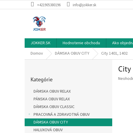
Prejsť
+421905380196
info@jokker.sk
na
obsah
JOKKER.SK
Hodnotenie obchodu
Ako objedn
Domov
DÁMSKA OBUV CITY
City 1401, 1402
B
City
o
Preskočiť
č
Priemer
Neohod
Kategórie
kategórie
n
hodnote
ý
produkt
DÁMSKA OBUV RELAX
p
je
PÁNSKA OBUV RELAX
a
0,0
z
DÁMSKA OBUV CLASSIC
n
5
e
PRACOVNÁ A ZDRAVOTNÁ OBUV
hviezdič
l
DÁMSKA OBUV CITY
HALUXOVÁ OBUV