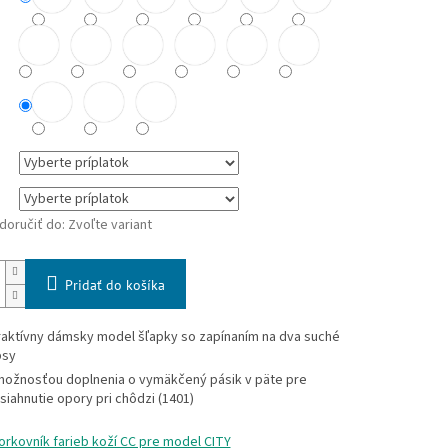
oručiť do:
Zvoľte variant
Pridať do košíka
raktívny dámsky model šľapky so zapínaním na dva suché
psy
možnosťou doplnenia o vymäkčený pásik v päte pre
siahnutie opory pri chôdzi (1401)
orkovník farieb koží CC pre model CITY