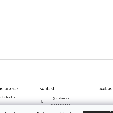
ie pre vás
Kontakt
Faceboo
 obchodné
info
@
jokker.sk
+421905380196
ochrany osobných