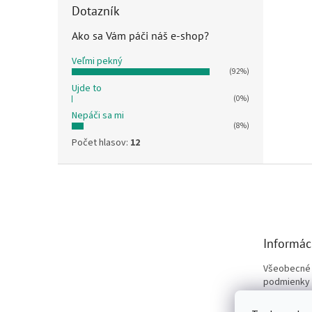
Dotazník
Ako sa Vám páči náš e-shop?
Veľmi pekný
(92%)
Ujde to
(0%)
Nepáči sa mi
(8%)
Počet hlasov:
12
Z
á
p
ä
t
Informác
i
e
Všeobecné
podmienky
Podmienky 