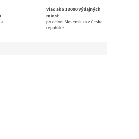
Viac ako 13000 výdajných
a
miest
ru
po celom Slovensku a v Českej
republike