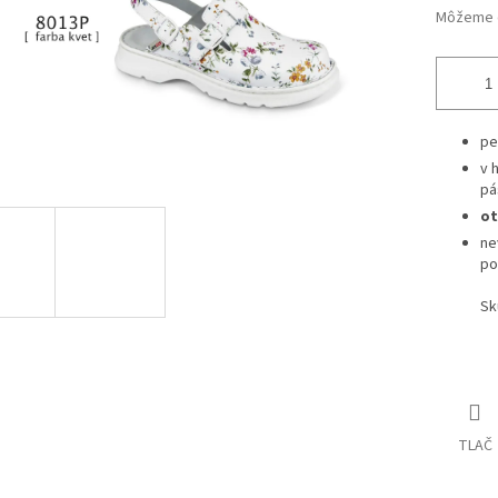
Môžeme d
pe
v 
pá
ot
ne
po
Sk
TLAČ