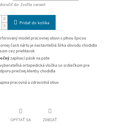
oručiť do:
Zvoľte variant
Pridať do košíka
rforovaný model pracovnej obuvi s plnou špicou
hornej časti nártu je nastaviteľná šírka obvodu chodidla
som cez priehlavok
očný
zapínací pásik na päte
vyberateľná ortopedická vložka so srdiečkom pre
dporu priečnej klenby chodidla
upina pracovná a zdravotná obuv
OPÝTAŤ SA
ZDIEĽAŤ