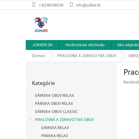
Prejsť
+421905380196
info@jokker.sk
na
obsah
JOKKER.SK
Hodnotenie obchodu
Ako objedn
Domov
PRACOVNÁ A ZDRAVOTNÁ OBUV
UNIS
B
Prac
o
Preskočiť
č
Priemer
Neohod
Kategórie
kategórie
n
hodnote
ý
produkt
DÁMSKA OBUV RELAX
p
je
PÁNSKA OBUV RELAX
a
0,0
z
DÁMSKA OBUV CLASSIC
n
5
e
PRACOVNÁ A ZDRAVOTNÁ OBUV
hviezdič
l
DÁMSKA RELAX
PÁNSKA RELAX