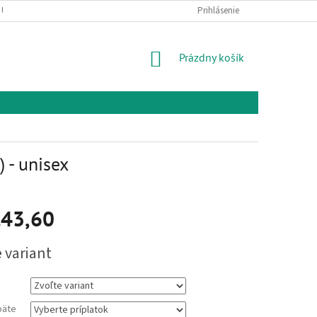
 ÚDAJOV
KONTAKTY
Prihlásenie
NÁKUPNÝ
Prázdny košík
KOŠÍK
 - unisex
43,60
vá
 variant
päte