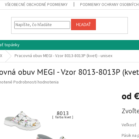
VŠEOBECNÉ OBCHODNÉ PODMIENKY
PODMIENKY OCHRANY OSOBNÝCH
HĽADAŤ
ať topánky
EX
Pracovná obuv MEGI - Vzor 8013-8013P (kvet) - unisex
ovná obuv MEGI - Vzor 8013-8013P (kvet)
né
notené
Podrobnosti hodnotenia
nie
od
€
u
Jednotko
Zvoľte
cena:
iek.
Veľkosť
Pásik na 