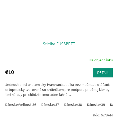
Stielka FUSSBETT
Na objednávku
€10
DETAIL
Jednostranná anatomicky tvarovaná stielka bez možnosti otáčania
ortopedicky tvarovaná so srdiečkom pre podporu priečnej klenby
tlmí nárazy pri chôdzi mimoriadne ľahká -...
Dámske/Veľkosť 36
Dámske/37
Dámske/38
Dámske/39
Dáms
Kód:
67/DAM