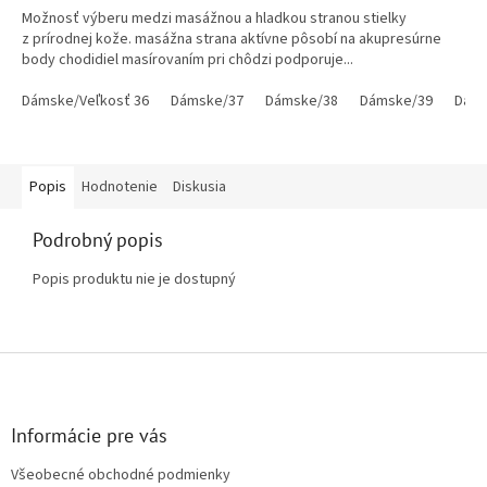
Možnosť výberu medzi masážnou a hladkou stranou stielky
z prírodnej kože. masážna strana aktívne pôsobí na akupresúrne
body chodidiel masírovaním pri chôdzi podporuje...
Dámske/Veľkosť 36
Dámske/37
Dámske/38
Dámske/39
Dáms
Popis
Hodnotenie
Diskusia
Podrobný popis
Popis produktu nie je dostupný
Z
á
p
ä
Informácie pre vás
t
Všeobecné obchodné podmienky
i