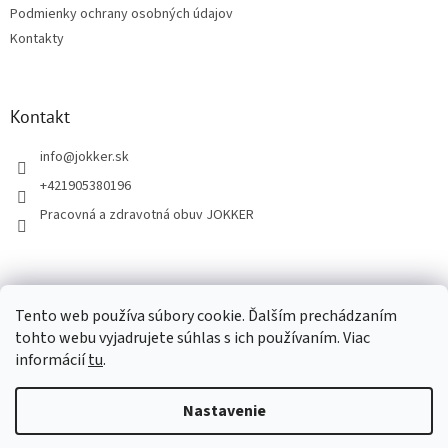
Podmienky ochrany osobných údajov
e
Kontakty
Kontakt
info
@
jokker.sk
+421905380196
Pracovná a zdravotná obuv JOKKER
Facebook
Tento web používa súbory cookie. Ďalším prechádzaním
tohto webu vyjadrujete súhlas s ich používaním. Viac
informácií
tu
.
Vytvoril Shoptet
Nastavenie