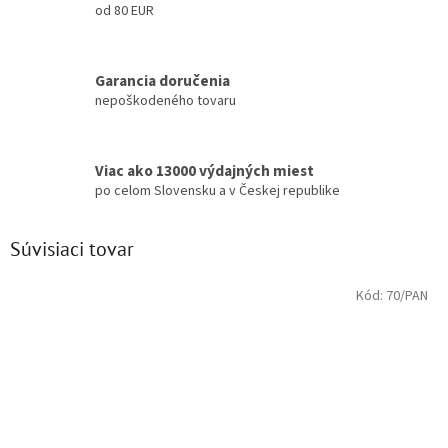
od 80 EUR
Garancia doručenia
nepoškodeného tovaru
Viac ako 13000 výdajných miest
po celom Slovensku a v Českej republike
Súvisiaci tovar
Kód:
70/PAN