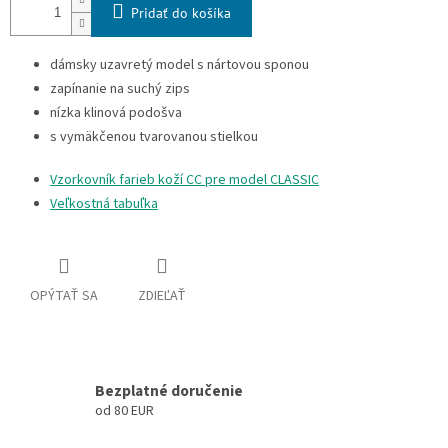
Pridať do košíka
dámsky uzavretý model s nártovou sponou
zapínanie na suchý zips
nízka klinová podošva
s vymäkčenou tvarovanou stielkou
Vzorkovník farieb koží CC pre model CLASSIC
Veľkostná tabuľka
OPÝTAŤ SA
ZDIEĽAŤ
Bezplatné doručenie
od 80 EUR