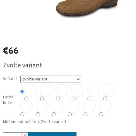
€66
Jednotková
Zvoľte variant
cena:
Veľkosť
Farba
kože
Môžeme doručiť do:
Zvoľte variant