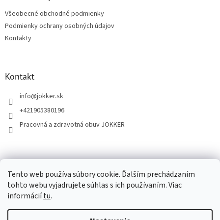
t
Všeobecné obchodné podmienky
i
Podmienky ochrany osobných údajov
e
Kontakty
Kontakt
info
@
jokker.sk
+421905380196
Pracovná a zdravotná obuv JOKKER
Facebook
Tento web používa súbory cookie. Ďalším prechádzaním
tohto webu vyjadrujete súhlas s ich používaním. Viac
informácií
tu
.
Vytvoril Shoptet