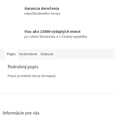
Garancia doručenia
nepoškodeného tovaru
Viac ako 13000 výdajných miest
po celom Slovensku a v Českej republike
Popis
Hodnotenie
Diskusia
Podrobný popis
Popis produktu nie je dostupný
Z
á
p
ä
Informácie pre vás