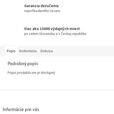
Garancia doručenia
nepoškodeného tovaru
Viac ako 13000 výdajných miest
po celom Slovensku a v Českej republike
Popis
Hodnotenie
Diskusia
Podrobný popis
Popis produktu nie je dostupný
Z
á
p
ä
Informácie pre vás