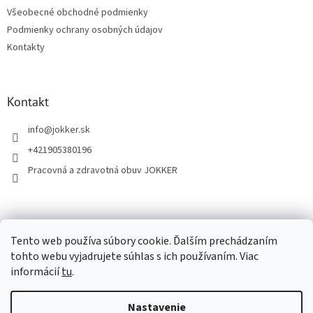
t
Všeobecné obchodné podmienky
i
Podmienky ochrany osobných údajov
e
Kontakty
Kontakt
info
@
jokker.sk
+421905380196
Pracovná a zdravotná obuv JOKKER
Facebook
Tento web používa súbory cookie. Ďalším prechádzaním
tohto webu vyjadrujete súhlas s ich používaním. Viac
informácií
tu
.
Vytvoril Shoptet
Nastavenie