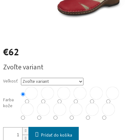
€62
Jednotková
Zvoľte variant
cena:
Veľkosť
Farba
kože
Pridať do košíka