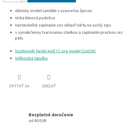
dámsky model sandále s uzavretou špicou
nízka klinová podošva
nastaviteľné zapínanie cez oblasť nártu na suchý zips
s vymäkčenou tvarovanou stielkou a zapínaním prackou cez
pätu
Vzorkovník farieb koží CC pre model CLASSIC
Veľkostná tabuľka
OPÝTAŤ SA
ZDIEĽAŤ
Bezplatné doručenie
od 80 EUR