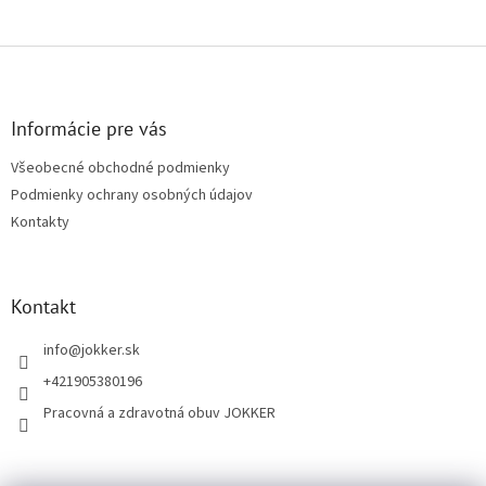
Z
á
p
ä
Informácie pre vás
t
Všeobecné obchodné podmienky
i
Podmienky ochrany osobných údajov
e
Kontakty
Kontakt
info
@
jokker.sk
+421905380196
Pracovná a zdravotná obuv JOKKER