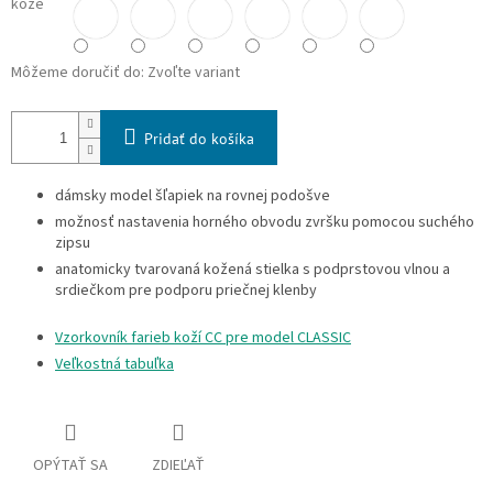
kože
Môžeme doručiť do:
Zvoľte variant
Pridať do košíka
dámsky model šľapiek na rovnej podošve
možnosť nastavenia horného obvodu zvršku pomocou suchého
zipsu
anatomicky tvarovaná kožená stielka s podprstovou vlnou a
srdiečkom pre podporu priečnej klenby
Vzorkovník farieb koží CC pre model CLASSIC
Veľkostná tabuľka
OPÝTAŤ SA
ZDIEĽAŤ