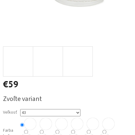
€59
Jednotková
Zvoľte variant
cena:
Veľkosť
Farba